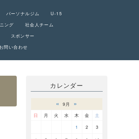
パーソナルジム
U-15
ニング
社会人チーム
スポンサー
お問い合わせ
カレンダー
«
»
9月
日
月
火
水
木
金
土
1
2
3