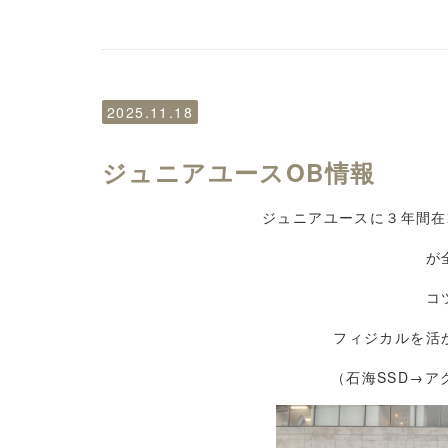
2025.11.18
ジュニアユースOB情報
ジュニアユースに３年間在
が
コ
フィジカルを活
（石海SSD→ア