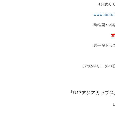
⬇️公式リ
www.antler
幼稚園〜小
選手がトッ
いつかJリーグの
└U17アジアカップ(