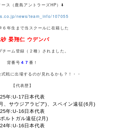
リース（鹿島アントラーズHP）⬇️
s.co.jp/news/team_info/107055
学６年生まで当スクールに在籍した
元砂 晏翔仁 ウデンバ
プチーム登録（２種）されました。
背番号
４７
番！
公式戦に出場するのが見れるかも？！・・
【代表歴】
25年:U-17日本代表
4月、サウジアラビア)、スペイン遠征(6月)
25年:U-16日本代表
└ポルトガル遠征(2月)
24年:U-16日本代表