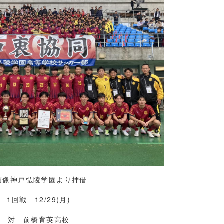
画像神戸弘陵学園より拝借
1回戦 12/29(月)
対 前橋育英高校