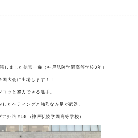
籍しました信宮一稀（神戸弘陵学園高等学校3年）
全国大会に出場します！！
ツコツと努力できる選手。
かしたヘディングと強烈な左足が武器。
グア姫路＃58→神戸弘陵学園高等学校）