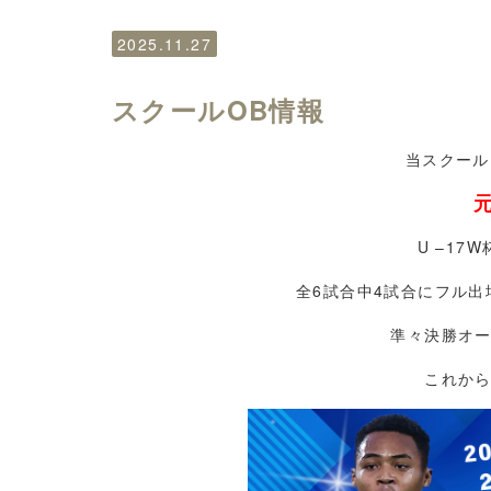
2025.11.27
スクールOB情報
当スクール
U –1
全6試合中4試合にフル
準々決勝オ
これか