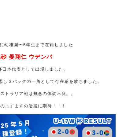
に幼稚園〜6年生まで在籍しました
元砂 晏翔仁 ウデンバ
7W杯日本代表として出場しました。
出場し３バックの一角として存在感を放ちました。
ーストラリア戦は無念の体調不良。。
らのますますの活躍に期待！！！