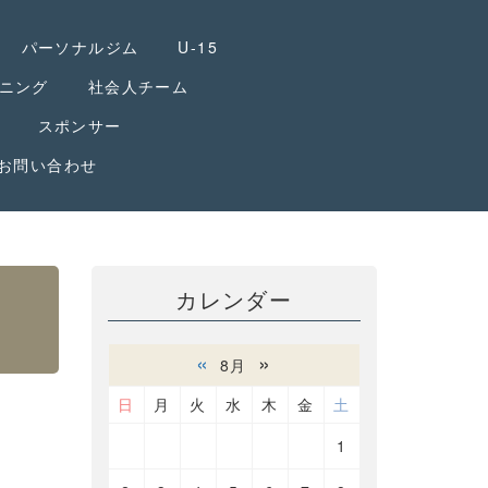
パーソナルジム
U-15
ニング
社会人チーム
スポンサー
お問い合わせ
カレンダー
«
»
8月
日
月
火
水
木
金
土
1